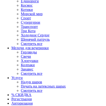
Единороги
Космос
Котики
Морской мир
Спорт
Супергерои
Транспорт
Три Кота
Холодное Сердце
Щенячий патруль
Смотреть все
Мелочи для вечеринки
Гирлянды
Свечи
Хлопушки
Колпаки
Занавес
Смотреть все
Услуги
Надув шаров
Печать на латексных шарах
Смотреть все
% СКИДКА
Регистрация
Авторизация