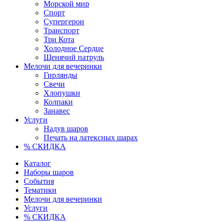
Морской мир
Спорт
Супергерои
Транспорт
Три Кота
Холодное Сердце
Щенячий патруль
Мелочи для вечеринки
Гирлянды
Свечи
Хлопушки
Колпаки
Занавес
Услуги
Надув шаров
Печать на латексных шарах
% СКИДКА
Каталог
Наборы шаров
События
Тематики
Мелочи для вечеринки
Услуги
% СКИДКА