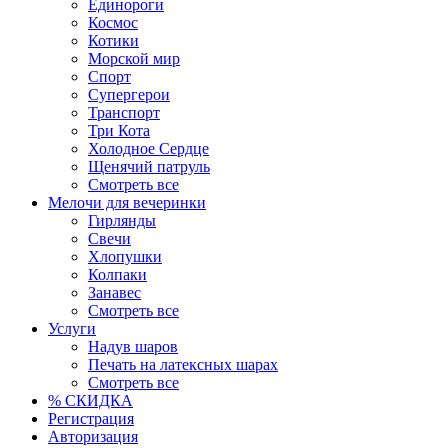
Единороги
Космос
Котики
Морской мир
Спорт
Супергерои
Транспорт
Три Кота
Холодное Сердце
Щенячий патруль
Смотреть все
Мелочи для вечеринки
Гирлянды
Свечи
Хлопушки
Колпаки
Занавес
Смотреть все
Услуги
Надув шаров
Печать на латексных шарах
Смотреть все
% СКИДКА
Регистрация
Авторизация