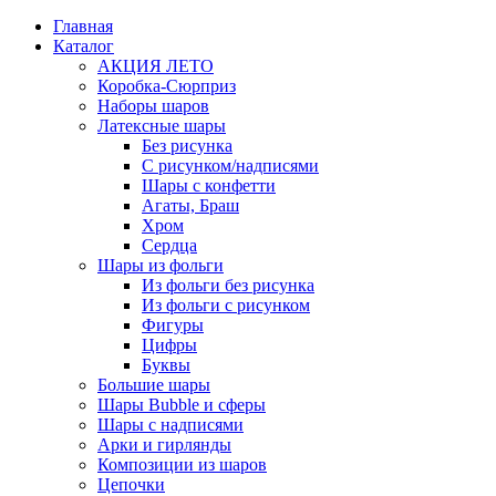
Главная
Каталог
АКЦИЯ ЛЕТО
Коробка-Сюрприз
Наборы шаров
Латексные шары
Без рисунка
С рисунком/надписями
Шары с конфетти
Агаты, Браш
Хром
Сердца
Шары из фольги
Из фольги без рисунка
Из фольги с рисунком
Фигуры
Цифры
Буквы
Большие шары
Шары Bubble и сферы
Шары с надписями
Арки и гирлянды
Композиции из шаров
Цепочки