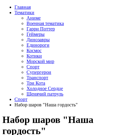
Главная
Тематики
Аниме
Военная тематика
Гарри Поттер
Геймеры
Динозавры
Единороги
Космос
Котики
Морской мир
Спорт
Супергерои
Транспорт
Три Кота
Холодное Сердце
Щенячий патруль
Спорт
Набор шаров "Наша гордость"
Набор шаров "Наша
гордость"