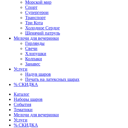
Морской мир
Спорт
Супергерои
Транспорт
Три Кота
Холодное Сердце
Щенячий патруль
Мелочи для вечеринки
Гирлянды
Свечи
Хлопушки
Колпаки
Занавес
Услуги
Надув шаров
Печать на латексных шарах
% СКИДКА
Каталог
Наборы шаров
События
Тематики
Мелочи для вечеринки
Услуги
% СКИДКА