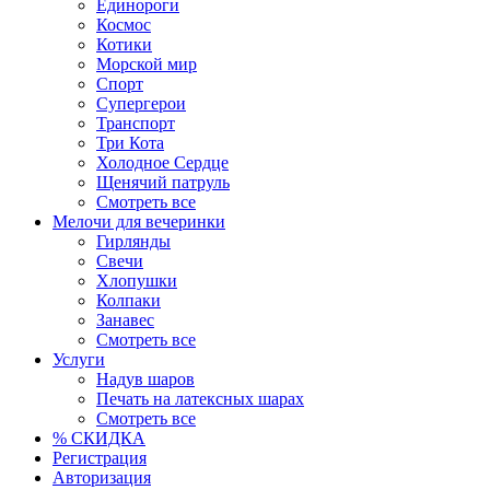
Единороги
Космос
Котики
Морской мир
Спорт
Супергерои
Транспорт
Три Кота
Холодное Сердце
Щенячий патруль
Смотреть все
Мелочи для вечеринки
Гирлянды
Свечи
Хлопушки
Колпаки
Занавес
Смотреть все
Услуги
Надув шаров
Печать на латексных шарах
Смотреть все
% СКИДКА
Регистрация
Авторизация