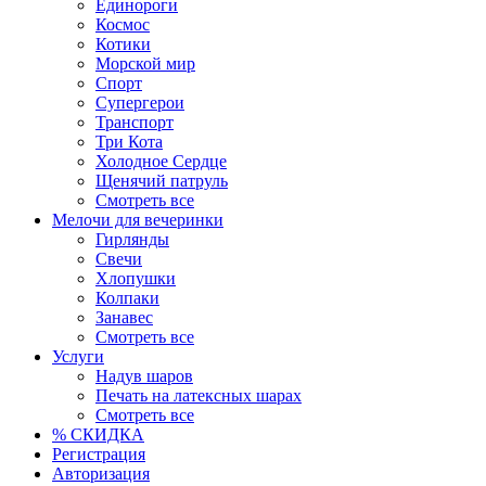
Единороги
Космос
Котики
Морской мир
Спорт
Супергерои
Транспорт
Три Кота
Холодное Сердце
Щенячий патруль
Смотреть все
Мелочи для вечеринки
Гирлянды
Свечи
Хлопушки
Колпаки
Занавес
Смотреть все
Услуги
Надув шаров
Печать на латексных шарах
Смотреть все
% СКИДКА
Регистрация
Авторизация