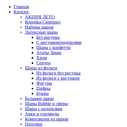
Главная
Каталог
АКЦИЯ ЛЕТО
Коробка-Сюрприз
Наборы шаров
Латексные шары
Без рисунка
С рисунком/надписями
Шары с конфетти
Агаты, Браш
Хром
Сердца
Шары из фольги
Из фольги без рисунка
Из фольги с рисунком
Фигуры
Цифры
Буквы
Большие шары
Шары Bubble и сферы
Шары с надписями
Арки и гирлянды
Композиции из шаров
Цепочки