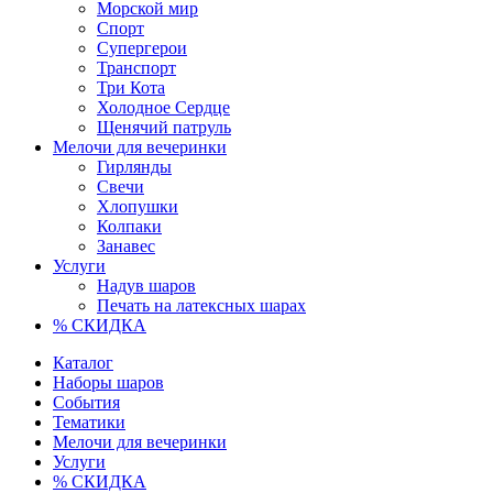
Морской мир
Спорт
Супергерои
Транспорт
Три Кота
Холодное Сердце
Щенячий патруль
Мелочи для вечеринки
Гирлянды
Свечи
Хлопушки
Колпаки
Занавес
Услуги
Надув шаров
Печать на латексных шарах
% СКИДКА
Каталог
Наборы шаров
События
Тематики
Мелочи для вечеринки
Услуги
% СКИДКА