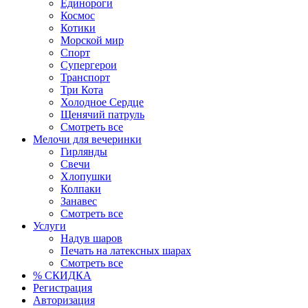
Единороги
Космос
Котики
Морской мир
Спорт
Супергерои
Транспорт
Три Кота
Холодное Сердце
Щенячий патруль
Смотреть все
Мелочи для вечеринки
Гирлянды
Свечи
Хлопушки
Колпаки
Занавес
Смотреть все
Услуги
Надув шаров
Печать на латексных шарах
Смотреть все
% СКИДКА
Регистрация
Авторизация