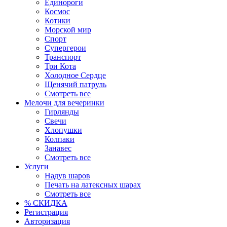
Единороги
Космос
Котики
Морской мир
Спорт
Супергерои
Транспорт
Три Кота
Холодное Сердце
Щенячий патруль
Смотреть все
Мелочи для вечеринки
Гирлянды
Свечи
Хлопушки
Колпаки
Занавес
Смотреть все
Услуги
Надув шаров
Печать на латексных шарах
Смотреть все
% СКИДКА
Регистрация
Авторизация