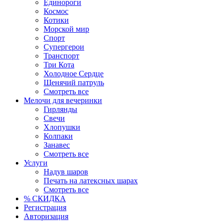
Единороги
Космос
Котики
Морской мир
Спорт
Супергерои
Транспорт
Три Кота
Холодное Сердце
Щенячий патруль
Смотреть все
Мелочи для вечеринки
Гирлянды
Свечи
Хлопушки
Колпаки
Занавес
Смотреть все
Услуги
Надув шаров
Печать на латексных шарах
Смотреть все
% СКИДКА
Регистрация
Авторизация